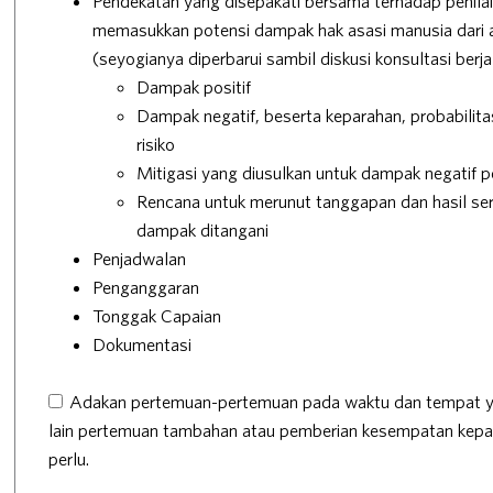
Pendekatan yang disepakati bersama terhadap penila
memasukkan potensi dampak hak asasi manusia dari ak
(seyogianya diperbarui sambil diskusi konsultasi berja
Dampak positif
Dampak negatif, beserta keparahan, probabilit
risiko
Mitigasi yang diusulkan untuk dampak negatif po
Rencana untuk merunut tanggapan dan hasil se
dampak ditangani
Penjadwalan
Penganggaran
Tonggak Capaian
Dokumentasi
Adakan pertemuan-pertemuan pada waktu dan tempat yan
lain pertemuan tambahan atau pemberian kesempatan kepada
perlu.