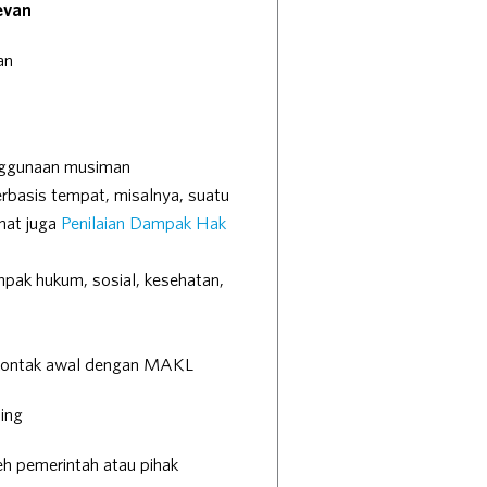
evan
an
enggunaan musiman
erbasis tempat, misalnya, suatu
ihat juga
Penilaian Dampak Hak
pak hukum, sosial, kesehatan,
ri kontak awal dengan MAKL
ing
h pemerintah atau pihak