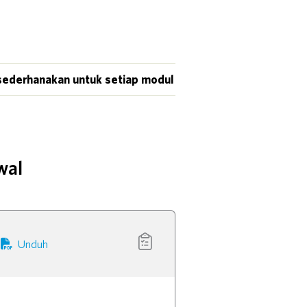
isederhanakan untuk setiap modul
wal
Unduh